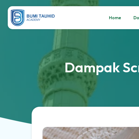
Home
Do
Website ini di buat oleh RRDigital.id
Dampak Scr
Website ini di buat oleh RRDigital.id