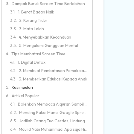
Dampak Buruk Screen Time Berlebihan
1. Berat Badan Naik
2. Kurang Tidur
3. Mata Lelah
4. Menyebabkan Kecanduan
5. Mengalami Gangguan Mental
Tips Membatasi Screen Time
1. Digital Detox
2. Membuat Pembatasan Pemakaian Handphone
3. Memberikan Edukasi Kepada Anak
Kesimpulan
Artikel Popular
Bolehkah Membaca Alquran Sambil Rebahan? Pelajari Hukumnya
Mending Pakai Mana, Google Spreadsheet atau Microsoft Excel?
Jadilah Orang Tua Cerdas, Lindungi Anak Dari Bahaya Internet
Maulid Nabi Muhammad, Apa saja Hikmah di dalamnya?