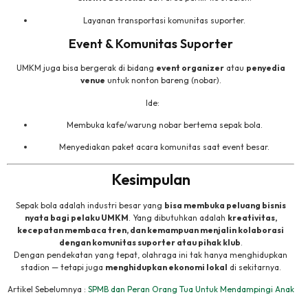
Layanan transportasi komunitas suporter.
Event & Komunitas Suporter
UMKM juga bisa bergerak di bidang
event organizer
atau
penyedia
venue
untuk nonton bareng (nobar).
Ide:
Membuka kafe/warung nobar bertema sepak bola.
Menyediakan paket acara komunitas saat event besar.
Kesimpulan
Sepak bola adalah industri besar yang
bisa membuka peluang bisnis
nyata bagi pelaku UMKM
. Yang dibutuhkan adalah
kreativitas,
kecepatan membaca tren, dan kemampuan menjalin kolaborasi
dengan komunitas suporter atau pihak klub
.
Dengan pendekatan yang tepat, olahraga ini tak hanya menghidupkan
stadion — tetapi juga
menghidupkan ekonomi lokal
di sekitarnya.
Artikel Sebelumnya :
SPMB dan Peran Orang Tua Untuk Mendampingi Anak