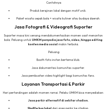
Contohnya:
Produk kerajinan lokal dengan motif unik.
Paket wisata sepak bola + wisata kuliner atau budaya daerah.
Jasa Fotografi & Videografi Suporter
Suporter masa kini senang mendokumentasikan momen saat menonton
bola. Peluang untuk
UMKM penyedia jasa foto, video, hingga editing
konten media sosial
makin terbuka.
Peluang:
Booth foto instan bertema klub.
Jasa dokumentasi komunitas suporter.
Jasa pembuatan video highlight bagi komunitas fans.
Layanan Transportasi & Parkir
Hari pertandingan adalah momen ramai. Pelaku UMKM bisa menyediakan:
Jasa parkir alternatif di sekitar stadion.
Shuttle bus lokal
dari area parkir ke stadion.